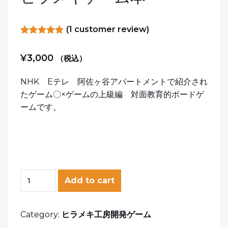
(
1
customer review)
Rated
1
out of
5.00
¥
3,000
（税込）
5 based on
customer
rating
NHK Eテレ 阿佐ヶ谷アパートメントで紹介され
たゲーム〇×ゲームの上級編 対面教育的ボードゲ
ームです。
Add to cart
Category:
ヒラメキ工房開発ゲーム