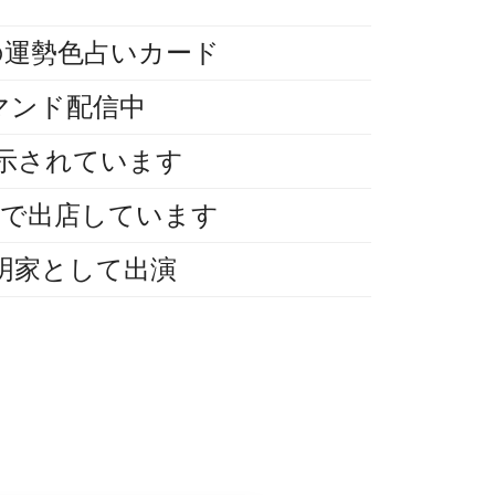
の運勢色占いカード
マンド配信中
展示されています
ルで出店しています
明家として出演