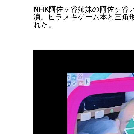
NHK阿佐ヶ谷姉妹の阿佐ヶ谷
演。ヒラメキゲーム本と三角
れた。
動
画
プ
レ
ー
ヤ
ー